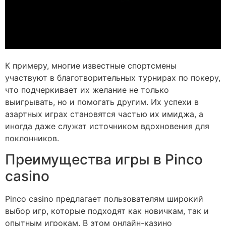
К примеру, многие известные спортсмены
участвуют в благотворительных турнирах по покеру,
что подчеркивает их желание не только
выигрывать, но и помогать другим. Их успехи в
азартных играх становятся частью их имиджа, а
иногда даже служат источником вдохновения для
поклонников.
Преимущества игры в Pinco
casino
Pinco casino предлагает пользователям широкий
выбор игр, которые подходят как новичкам, так и
опытным игрокам. В этом онлайн-казино