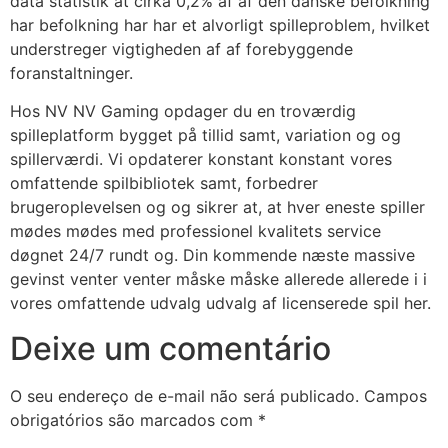
data statistik at cirka 0,2% af af den danske befolkning
har befolkning har har et alvorligt spilleproblem, hvilket
understreger vigtigheden af af forebyggende
foranstaltninger.
Hos NV NV Gaming opdager du en troværdig
spilleplatform bygget på tillid samt, variation og og
spillerværdi. Vi opdaterer konstant konstant vores
omfattende spilbibliotek samt, forbedrer
brugeroplevelsen og og sikrer at, at hver eneste spiller
mødes mødes med professionel kvalitets service
døgnet 24/7 rundt og. Din kommende næste massive
gevinst venter venter måske måske allerede allerede i i
vores omfattende udvalg udvalg af licenserede spil her.
Deixe um comentário
O seu endereço de e-mail não será publicado.
Campos
obrigatórios são marcados com
*