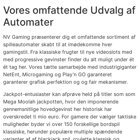
Vores omfattende Udvalg af
Automater
NV Gaming præsenterer dig et omfattende sortiment af
spilleautomater skabt til at imødekomme hver
gamingstil. Fra klassiske frugter til nye videoslots med
med progressive gevinster finder du alt muligt under ét
ét tag her. Vores tætte samarbejde med industrigiganter
NetEnt, Microgaming og Play’n GO garanteret
garanterer grafisk perfektion og og fair mekanismer.
Jackpot-entusiaster kan afprøve held på titler som som
Mega Moolah jackpotten, hvor den imponerende
gennemsnitlige hovedgevinst her historisk har
overskredet ti mio euro. For gamere der vælger taktiske
muligheder byder vi over 150 forskellige bordspil
klassiske, herunder populære multiple spændende
varianter af af blackjack spil, roulette klassisk og