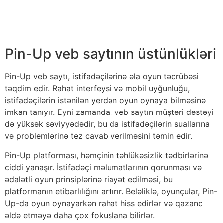
Pin-Up veb saytının üstünlükləri
Pin-Up veb saytı, istifadəçilərinə əla oyun təcrübəsi
təqdim edir. Rahat interfeysi və mobil uyğunluğu,
istifadəçilərin istənilən yerdən oyun oynaya bilməsinə
imkan tanıyır. Eyni zamanda, veb saytın müştəri dəstəyi
də yüksək səviyyədədir, bu da istifadəçilərin suallarına
və problemlərinə tez cavab verilməsini təmin edir.
Pin-Up platforması, həmçinin təhlükəsizlik tədbirlərinə
ciddi yanaşır. İstifadəçi məlumatlarının qorunması və
ədalətli oyun prinsiplərinə riayət edilməsi, bu
platformanın etibarlılığını artırır. Beləliklə, oyunçular, Pin-
Up-da oyun oynayarkən rahat hiss edirlər və qazanc
əldə etməyə daha çox fokuslana bilirlər.