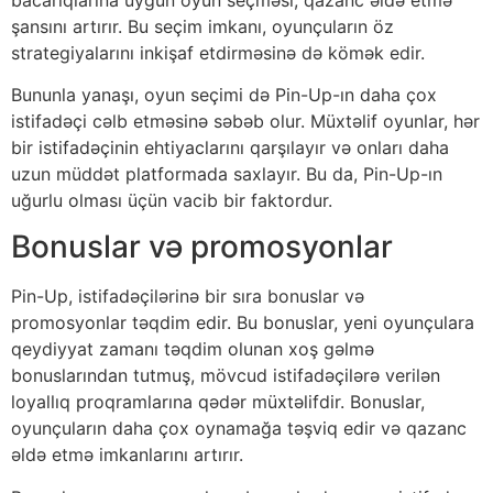
şansını artırır. Bu seçim imkanı, oyunçuların öz
strategiyalarını inkişaf etdirməsinə də kömək edir.
Bununla yanaşı, oyun seçimi də Pin-Up-ın daha çox
istifadəçi cəlb etməsinə səbəb olur. Müxtəlif oyunlar, hər
bir istifadəçinin ehtiyaclarını qarşılayır və onları daha
uzun müddət platformada saxlayır. Bu da, Pin-Up-ın
uğurlu olması üçün vacib bir faktordur.
Bonuslar və promosyonlar
Pin-Up, istifadəçilərinə bir sıra bonuslar və
promosyonlar təqdim edir. Bu bonuslar, yeni oyunçulara
qeydiyyat zamanı təqdim olunan xoş gəlmə
bonuslarından tutmuş, mövcud istifadəçilərə verilən
loyallıq proqramlarına qədər müxtəlifdir. Bonuslar,
oyunçuların daha çox oynamağa təşviq edir və qazanc
əldə etmə imkanlarını artırır.