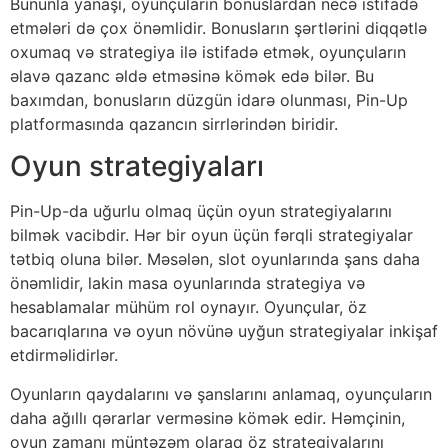
Bununla yanaşı, oyunçuların bonuslardan necə istifadə
etmələri də çox önəmlidir. Bonusların şərtlərini diqqətlə
oxumaq və strategiya ilə istifadə etmək, oyunçuların
əlavə qazanc əldə etməsinə kömək edə bilər. Bu
baxımdan, bonusların düzgün idarə olunması, Pin-Up
platformasında qazancın sirrlərindən biridir.
Oyun strategiyaları
Pin-Up-da uğurlu olmaq üçün oyun strategiyalarını
bilmək vacibdir. Hər bir oyun üçün fərqli strategiyalar
tətbiq oluna bilər. Məsələn, slot oyunlarında şans daha
önəmlidir, lakin masa oyunlarında strategiya və
hesablamalar mühüm rol oynayır. Oyunçular, öz
bacarıqlarına və oyun növünə uyğun strategiyalar inkişaf
etdirməlidirlər.
Oyunların qaydalarını və şanslarını anlamaq, oyunçuların
daha ağıllı qərarlar verməsinə kömək edir. Həmçinin,
oyun zamanı müntəzəm olaraq öz strategiyalarını