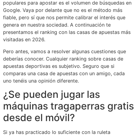
populares para apostar es el volumen de búsquedas en
Google. Vaya por delante que no es el método más
fiable, pero sí que nos permite calibrar el interés que
genera en nuestra sociedad. A continuación te
presentamos el ranking con las casas de apuestas más
visitadas en 2026.
Pero antes, vamos a resolver algunas cuestiones que
deberías conocer. Cualquier ranking sobre casas de
apuestas deportivas es subjetivo. Seguro que si
comparas una casa de apuestas con un amigo, cada
uno tenéis una opinión diferente.
¿Se pueden jugar las
máquinas tragaperras gratis
desde el móvil?
Si ya has practicado lo suficiente con la ruleta