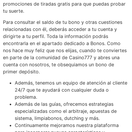
promociones de tiradas gratis para que puedas probar
tu suerte.
Para consultar el saldo de tu bono y otras cuestiones
relacionadas con él, deberás acceder a tu cuenta y
dirigirte a tu perfil. Toda la información podrás
encontrarla en el apartado dedicado a Bonos. Como
nos hace muy feliz que nos elijas, cuando te conviertes
en parte de la comunidad de Casino777 y abres una
cuenta con nosotros, te obsequiamos un bono de
primer depósito.
Además, tenemos un equipo de atención al cliente
24/7 que te ayudará con cualquier duda o
problema.
Además de las guías, ofrecemos estrategias
especializadas como el arbitraje, apuestas de
sistema, limpiabonos, dutching y más.
Continuamente mejoramos nuestra plataforma