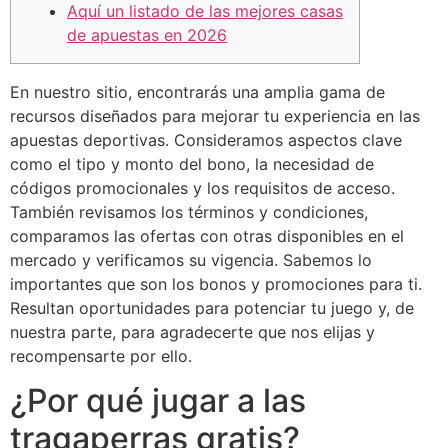
Aquí un listado de las mejores casas
de apuestas en 2026
En nuestro sitio, encontrarás una amplia gama de
recursos diseñados para mejorar tu experiencia en las
apuestas deportivas. Consideramos aspectos clave
como el tipo y monto del bono, la necesidad de
códigos promocionales y los requisitos de acceso.
También revisamos los términos y condiciones,
comparamos las ofertas con otras disponibles en el
mercado y verificamos su vigencia. Sabemos lo
importantes que son los bonos y promociones para ti.
Resultan oportunidades para potenciar tu juego y, de
nuestra parte, para agradecerte que nos elijas y
recompensarte por ello.
¿Por qué jugar a las
tragaperras gratis?