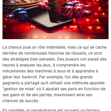
La chance joue un rôle indéniable, mais ce qui se cache
derrière de nombreuses histoires de réussite, ce sont
des stratégies bien pensées. Des joueurs ont passé des
heures à analyser les jeux, à comprendre les
mécanismes des machines à sous et à apprendre à
gérer leur bankroll. Par exemple, l’un des grands
gagnants a partagé qu’il utilisait une méthode appelée
“gestion de mise” où il ajustait ses paris en fonction de
ses gains et de ses pertes, maximisant ainsi ses
chances de succès.
En parallèle, la persévérance est souvent un facteur