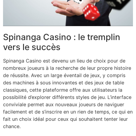
Spinanga Casino : le tremplin
vers le succès
Spinanga Casino est devenu un lieu de choix pour de
nombreux joueurs à la recherche de leur propre histoire
de réussite. Avec un large éventail de jeux, y compris
des machines à sous innovantes et des jeux de table
classiques, cette plateforme offre aux utilisateurs la
possibilité d’explorer différents styles de jeu. L’interface
conviviale permet aux nouveaux joueurs de naviguer
facilement et de s’inscrire en un rien de temps, ce qui en
fait un choix idéal pour ceux qui souhaitent tenter leur
chance.