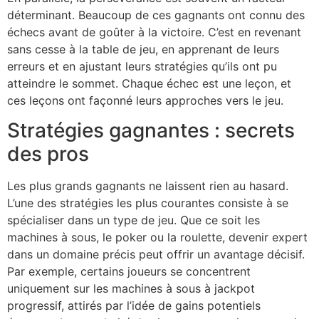
déterminant. Beaucoup de ces gagnants ont connu des
échecs avant de goûter à la victoire. C’est en revenant
sans cesse à la table de jeu, en apprenant de leurs
erreurs et en ajustant leurs stratégies qu’ils ont pu
atteindre le sommet. Chaque échec est une leçon, et
ces leçons ont façonné leurs approches vers le jeu.
Stratégies gagnantes : secrets
des pros
Les plus grands gagnants ne laissent rien au hasard.
L’une des stratégies les plus courantes consiste à se
spécialiser dans un type de jeu. Que ce soit les
machines à sous, le poker ou la roulette, devenir expert
dans un domaine précis peut offrir un avantage décisif.
Par exemple, certains joueurs se concentrent
uniquement sur les machines à sous à jackpot
progressif, attirés par l’idée de gains potentiels