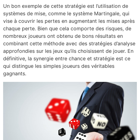
Un bon exemple de cette stratégie est l’utilisation de
systèmes de mise, comme le système Martingale, qui
vise à couvrir les pertes en augmentant les mises après
chaque perte. Bien que cela comporte des risques, de
nombreux joueurs ont obtenu de bons résultats en
combinant cette méthode avec des stratégies d’analyse
approfondies sur les jeux qu’ils choisissent de jouer. En
définitive, la synergie entre chance et stratégie est ce
qui distingue les simples joueurs des véritables
gagnants.