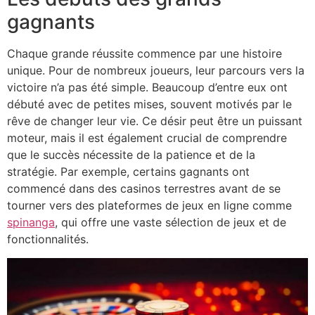
gagnants
Chaque grande réussite commence par une histoire
unique. Pour de nombreux joueurs, leur parcours vers la
victoire n’a pas été simple. Beaucoup d’entre eux ont
débuté avec de petites mises, souvent motivés par le
rêve de changer leur vie. Ce désir peut être un puissant
moteur, mais il est également crucial de comprendre
que le succès nécessite de la patience et de la
stratégie. Par exemple, certains gagnants ont
commencé dans des casinos terrestres avant de se
tourner vers des plateformes de jeux en ligne comme
spinanga
, qui offre une vaste sélection de jeux et de
fonctionnalités.