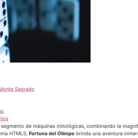
 Monte Sagrado
as
rios
l segmento de máquinas mitológicas, combinando la magnifi
stema HTML5,
Fortuna del Olimpo
brinda una aventura inmers