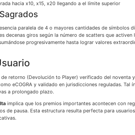
ada hacia x10, x15, x20 llegando a el límite superior
s Sagrados
presencia paralela de 4 o mayores cantidades de símbolos 
s decenas giros según la número de scatters que activen la 
, sumándose progresivamente hasta lograr valores extraordi
Usuario
 de retorno (Devolución to Player) verificado del noventa y
omo eCOGRA y validado en jurisdicciones reguladas. Tal ín
ivas a prolongado plazo.
lta
implica que los premios importantes acontecen con regul
 de pausa. Esta estructura resulta perfecta para usuario
cativas.