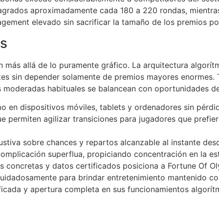
os sagrados aproximadamente cada 180 a 220 rondas, mient
agement elevado sin sacrificar la tamaño de los premios po
as
n más allá de lo puramente gráfico. La arquitectura algor
ntes sin depender solamente de premios mayores enormes. T
s moderadas habituales se balancean con oportunidades de
 en dispositivos móviles, tablets y ordenadores sin pérdid
 permiten agilizar transiciones para jugadores que prefiere
stiva sobre chances y repartos alcanzable al instante des
omplicación superflua, propiciando concentración en la est
es concretas y datos certificados posiciona a Fortune Of 
uidadosamente para brindar entretenimiento mantenido c
ificada y apertura completa en sus funcionamientos algorít