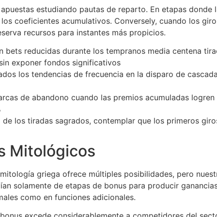
apuestas estudiando pautas de reparto. En etapas donde la
os coeficientes acumulativos. Conversely, cuando los giros
erva recursos para instantes más propicios.
bets reducidas durante los tempranos media centena tira
n exponer fondos significativos
ados los tendencias de frecuencia en la disparo de cascad
rcas de abandono cuando las premios acumuladas logren pr
%
 de los tiradas sagrados, contemplar que los primeros giro
ts Mitológicos
tología griega ofrece múltiples posibilidades, pero nuest
nfían solamente de etapas de bonus para producir ganancia
males como en funciones adicionales.
s bonus excede considerablemente a competidores del secto