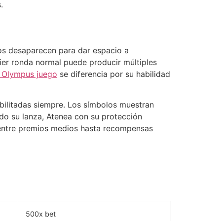
.
os desaparecen para dar espacio a
ier ronda normal puede producir múltiples
 Olympus juego
se diferencia por su habilidad
abilitadas siempre. Los símbolos muestran
do su lanza, Atenea con su protección
n entre premios medios hasta recompensas
500x bet