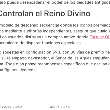
iro puede desencadenar el poder de los deidades antiguos
ontrolan el Reino Divino
un modelo de descenso secuencial donde los iconos premiad
da mediante auditorías independientes, asegura que cualqu
. Los usuarios disfrutan un compás activo donde
Fortune Of
uerimiento de disparar funciones especiales.
 dispuestas en configuración 5×3, con 30 vías de premio h
n su relámpago devastador, el Señor de las Aguas empuñan
ivina. Toda dios posee recompensas específicos que oscila
 figuras idénticos.
 veces stake
cien x stake