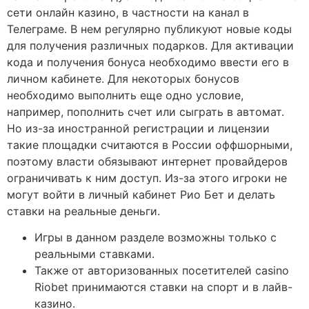
сети онлайн казино, в частности на канал в
Телеграме. В нем регулярно публикуют новые коды
для получения различных подарков. Для активации
кода и получения бонуса необходимо ввести его в
личном кабинете. Для некоторых бонусов
необходимо выполнить еще одно условие,
например, пополнить счет или сыграть в автомат.
Но из-за иностранной регистрации и лицензии
такие площадки считаются в России оффшорными,
поэтому власти обязывают интернет провайдеров
ограничивать к ним доступ. Из-за этого игроки не
могут войти в личный кабинет Рио Бет и делать
ставки на реальные деньги.
Игры в данном разделе возможны только с
реальными ставками.
Также от авторизованных посетителей casino
Riobet принимаются ставки на спорт и в лайв-
казино.