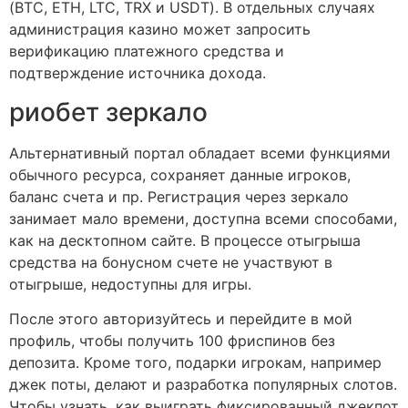
(BTC, ETH, LTC, TRX и USDT). В отдельных случаях
администрация казино может запросить
верификацию платежного средства и
подтверждение источника дохода.
риобет зеркало
Альтернативный портал обладает всеми функциями
обычного ресурса, сохраняет данные игроков,
баланс счета и пр. Регистрация через зеркало
занимает мало времени, доступна всеми способами,
как на десктопном сайте. В процессе отыгрыша
средства на бонусном счете не участвуют в
отыгрыше, недоступны для игры.
После этого авторизуйтесь и перейдите в мой
профиль, чтобы получить 100 фриспинов без
депозита. Кроме того, подарки игрокам, например
джек поты, делают и разработка популярных слотов.
Чтобы узнать, как выиграть фиксированный джекпот