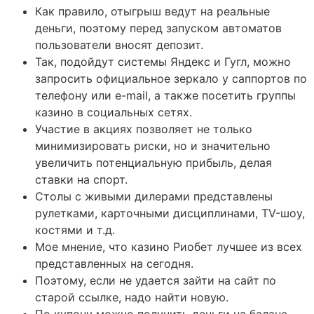
Как правило, отыгрыш ведут на реальные
деньги, поэтому перед запуском автоматов
пользователи вносят депозит.
Так, подойдут системы Яндекс и Гугл, можно
запросить официальное зеркало у саппортов по
телефону или e-mail, а также посетить группы
казино в социальных сетях.
Участие в акциях позволяет не только
минимизировать риски, но и значительно
увеличить потенциальную прибыль, делая
ставки на спорт.
Столы с живыми дилерами представлены
рулетками, карточными дисциплинами, TV-шоу,
костями и т.д.
Мое мнение, что казино Риобет лучшее из всех
представленных на сегодня.
Поэтому, если не удается зайти на сайт по
старой ссылке, надо найти новую.