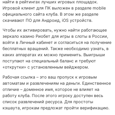
найти в рейтингах лучших игровых площадок.
Игровой клиент для ПК выложен в разделе mobile
официального сайта клуба. В этом же разделе
скачивают ПО для Андроид, iOS устройств.
Чтобы их активировать, нужно найти работающее
зеркало казино Риобет для игры в слоты в России,
войти в Личный кабинет и согласиться на получение
бесплатных вращений. Также необходимо узнать, в
каких аппаратах их можно применить. Выигрыши
поступают на специальный баланс и требуют
«открутки» с установленным вейджером.
Рабочая ссылка – это ваш пропуск к игровым
автоматам и развлечениям на деньги. Единственное
отличие – доменное имя, которое не влияет на
работу клуба. После этого игроку доступен весь
список развлечений ресурса. Для простоты
кэшаута, игрокам предложат пройти верификацию.