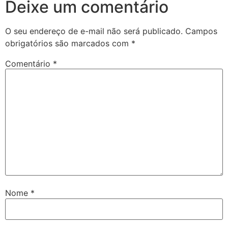
Deixe um comentário
O seu endereço de e-mail não será publicado.
Campos
obrigatórios são marcados com
*
Comentário
*
Nome
*