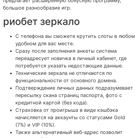
предлагает расширенную бонусную программу,
большое разнообразие игр.
риобет зеркало
С телефона вы сможете крутить слоты в любом
удобном для вас месте.
Сразу после заполнения анкеты система
переадресует новичка в личный кабинет, где
потребуется указать недостающие данные.
Технические зеркала не отличаются по
функциональности от основного домена.
Подтверждение личных данных подразумевает
пересылку скана страниц паспорта, фото с
кредитной картой (без кода).
Страховка от проигрыша в виде кэшбэка
начисляется на аккаунты со статусами Gold
(7%) и VIP (10%).
Также альтернативный веб-адрес позволит