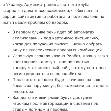
и Украину. Администрация азартного клуба
старается делать все возможное, чтобы полная
версия сайта активно работала, и пользователи не
испытывали проблем со входом.
В первом случае речь идет об автоматах,
стилизованных под карточную дисциплину,
когда для получения выплаты нужно собрать
одну из классических покерных комбинаций.
Используя зеркало казино Риобет, можно легко
восстановить доступ – оно полностью
копирует официальный сайт, потому повторно
регистрироваться не понадобится.
После этого депозит будет начислен на ваш
баланс за пару минут, без комиссии со стороны
оператора.
Все деньги и выигрыши будут доступны
игрокам после авторизации в системе под
старым логином и паролем.