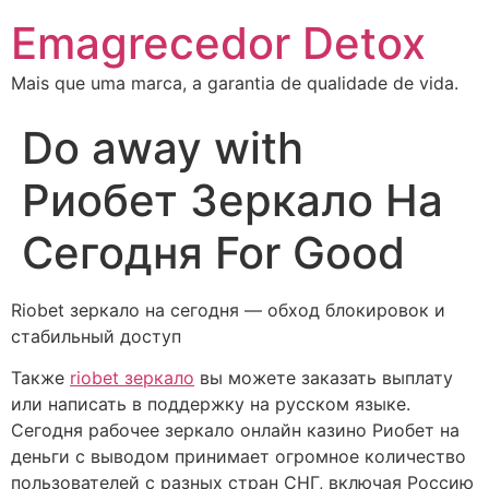
Emagrecedor Detox
Mais que uma marca, a garantia de qualidade de vida.
Do away with
Риобет Зеркало На
Сегодня For Good
Riobet зеркало на сегодня — обход блокировок и
стабильный доступ
Также
riobet зеркало
вы можете заказать выплату
или написать в поддержку на русском языке.
Сегодня рабочее зеркало онлайн казино Риобет на
деньги с выводом принимает огромное количество
пользователей с разных стран СНГ, включая Россию