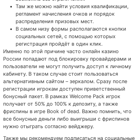
Там же можно найти условия квалификации,
регламент начисления очков и порядок
распределения призовых мест.
В самом низу формы располагаются кнопки
социальных сетей, с помощью которых
регистрация пройдёт в один клик.
Именно по этой причине часто онлайн казино
России попадают под блокировку провайдерами и
пользователи не могут получить доступ к личному
кабинету. В таком случае стоит пользоваться
альтернативным сайтом – зеркалом. Сразу после
регистрации игрокам доступен приветственный
бонусный пакет. В рамках Welcome Pack игрок
получает от 50% до 100% к депозиту, а также
фриспины в игре Book of dead. Важно помнить, что
все бонусные деньги либо выигрыши с фриспинов
нужно отыграть согласно вейджеру.
Также мы рекомендуем подписаться на социальные