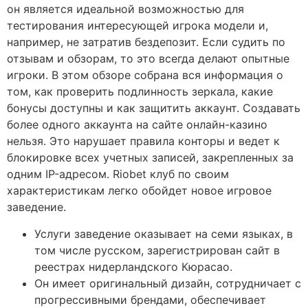
он является идеальной возможностью для
тестирования интересующей игрока модели и,
например, не затратив бездепозит. Если судить по
отзывам и обзорам, то это всегда делают опытные
игроки. В этом обзоре собрана вся информация о
том, как проверить подлинность зеркала, какие
бонусы доступны и как защитить аккаунт. Создавать
более одного аккаунта на сайте онлайн-казино
нельзя. Это нарушает правила конторы и ведет к
блокировке всех учетных записей, закрепленных за
одним IP-адресом. Riobet клуб по своим
характеристикам легко обойдет новое игровое
заведение.
Услуги заведение оказывает на семи языках, в
том числе русском, зарегистрирован сайт в
реестрах нидерландского Кюрасао.
Он имеет оригинальный дизайн, сотрудничает с
прогрессивными брендами, обеспечивает