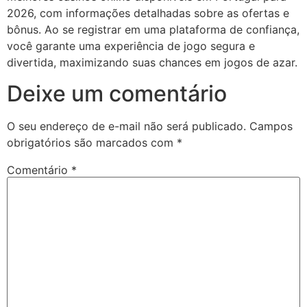
2026, com informações detalhadas sobre as ofertas e
bônus. Ao se registrar em uma plataforma de confiança,
você garante uma experiência de jogo segura e
divertida, maximizando suas chances em jogos de azar.
Deixe um comentário
O seu endereço de e-mail não será publicado.
Campos
obrigatórios são marcados com
*
Comentário
*