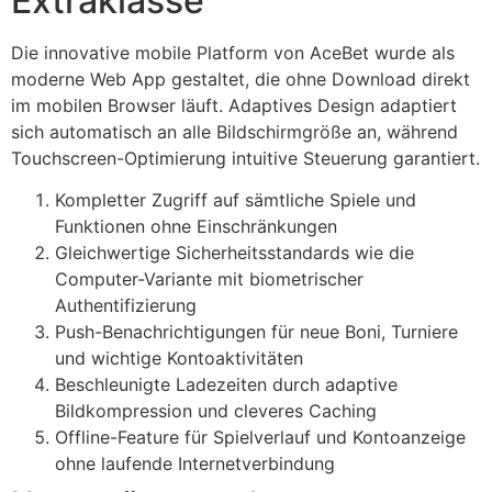
Extraklasse
Die innovative mobile Platform von AceBet wurde als
moderne Web App gestaltet, die ohne Download direkt
im mobilen Browser läuft. Adaptives Design adaptiert
sich automatisch an alle Bildschirmgröße an, während
Touchscreen-Optimierung intuitive Steuerung garantiert.
Kompletter Zugriff auf sämtliche Spiele und
Funktionen ohne Einschränkungen
Gleichwertige Sicherheitsstandards wie die
Computer-Variante mit biometrischer
Authentifizierung
Push-Benachrichtigungen für neue Boni, Turniere
und wichtige Kontoaktivitäten
Beschleunigte Ladezeiten durch adaptive
Bildkompression und cleveres Caching
Offline-Feature für Spielverlauf und Kontoanzeige
ohne laufende Internetverbindung