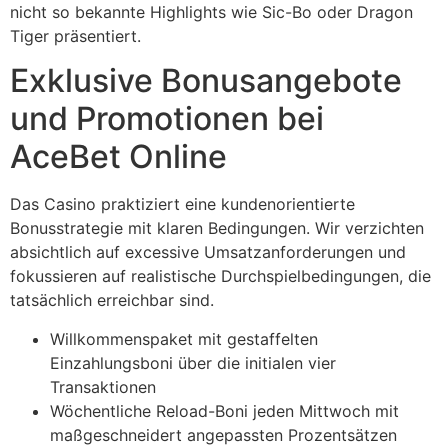
nicht so bekannte Highlights wie Sic-Bo oder Dragon
Tiger präsentiert.
Exklusive Bonusangebote
und Promotionen bei
AceBet Online
Das Casino praktiziert eine kundenorientierte
Bonusstrategie mit klaren Bedingungen. Wir verzichten
absichtlich auf excessive Umsatzanforderungen und
fokussieren auf realistische Durchspielbedingungen, die
tatsächlich erreichbar sind.
Willkommenspaket mit gestaffelten
Einzahlungsboni über die initialen vier
Transaktionen
Wöchentliche Reload-Boni jeden Mittwoch mit
maßgeschneidert angepassten Prozentsätzen