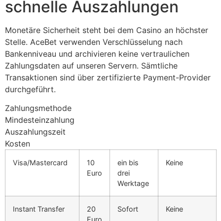
schnelle Auszahlungen
Monetäre Sicherheit steht bei dem Casino an höchster
Stelle. AceBet verwenden Verschlüsselung nach
Bankenniveau und archivieren keine vertraulichen
Zahlungsdaten auf unseren Servern. Sämtliche
Transaktionen sind über zertifizierte Payment-Provider
durchgeführt.
Zahlungsmethode
Mindesteinzahlung
Auszahlungszeit
Kosten
Visa/Mastercard
10
ein bis
Keine
Euro
drei
Werktage
Instant Transfer
20
Sofort
Keine
Euro