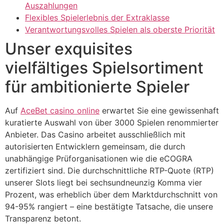
Auszahlungen
Flexibles Spielerlebnis der Extraklasse
Verantwortungsvolles Spielen als oberste Priorität
Unser exquisites
vielfältiges Spielsortiment
für ambitionierte Spieler
Auf
AceBet casino online
erwartet Sie eine gewissenhaft
kuratierte Auswahl von über 3000 Spielen renommierter
Anbieter. Das Casino arbeitet ausschließlich mit
autorisierten Entwicklern gemeinsam, die durch
unabhängige Prüforganisationen wie die eCOGRA
zertifiziert sind. Die durchschnittliche RTP-Quote (RTP)
unserer Slots liegt bei sechsundneunzig Komma vier
Prozent, was erheblich über dem Marktdurchschnitt von
94-95% rangiert – eine bestätigte Tatsache, die unsere
Transparenz betont.