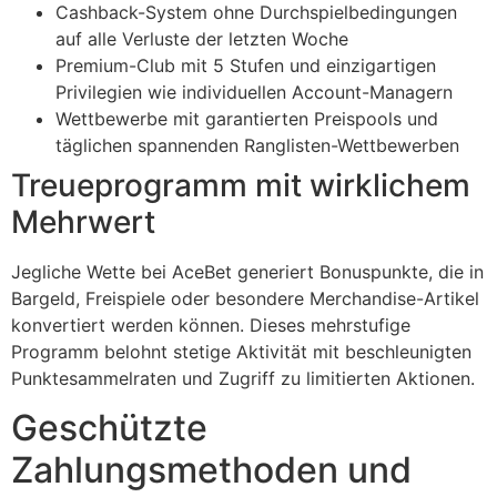
Cashback-System ohne Durchspielbedingungen
auf alle Verluste der letzten Woche
Premium-Club mit 5 Stufen und einzigartigen
Privilegien wie individuellen Account-Managern
Wettbewerbe mit garantierten Preispools und
täglichen spannenden Ranglisten-Wettbewerben
Treueprogramm mit wirklichem
Mehrwert
Jegliche Wette bei AceBet generiert Bonuspunkte, die in
Bargeld, Freispiele oder besondere Merchandise-Artikel
konvertiert werden können. Dieses mehrstufige
Programm belohnt stetige Aktivität mit beschleunigten
Punktesammelraten und Zugriff zu limitierten Aktionen.
Geschützte
Zahlungsmethoden und