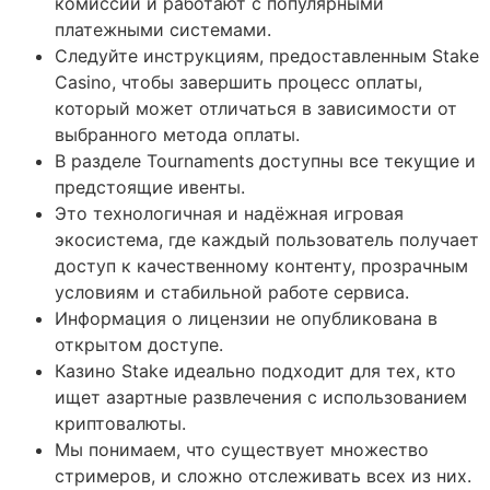
комиссий и работают с популярными
платежными системами.
Следуйте инструкциям, предоставленным Stake
Casino, чтобы завершить процесс оплаты,
который может отличаться в зависимости от
выбранного метода оплаты.
В разделе Tournaments доступны все текущие и
предстоящие ивенты.
Это технологичная и надёжная игровая
экосистема, где каждый пользователь получает
доступ к качественному контенту, прозрачным
условиям и стабильной работе сервиса.
Информация о лицензии не опубликована в
открытом доступе.
Казино Stake идеально подходит для тех, кто
ищет азартные развлечения с использованием
криптовалюты.
Мы понимаем, что существует множество
стримеров, и сложно отслеживать всех из них.