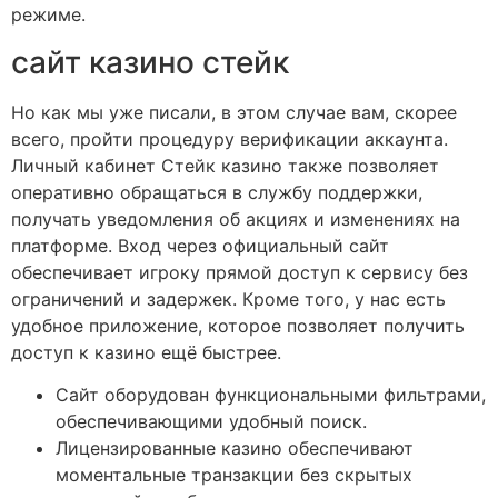
режиме.
сайт казино стейк
Но как мы уже писали, в этом случае вам, скорее
всего, пройти процедуру верификации аккаунта.
Личный кабинет Стейк казино также позволяет
оперативно обращаться в службу поддержки,
получать уведомления об акциях и изменениях на
платформе. Вход через официальный сайт
обеспечивает игроку прямой доступ к сервису без
ограничений и задержек. Кроме того, у нас есть
удобное приложение, которое позволяет получить
доступ к казино ещё быстрее.
Сайт оборудован функциональными фильтрами,
обеспечивающими удобный поиск.
Лицензированные казино обеспечивают
моментальные транзакции без скрытых