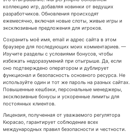
коллекцию игр, добавляя новинки от ведущих
разработчиков. Обновления происходят
ежемесячно, включая новые слоты, живые игры и
эксклюзивные предложения для игроков.
Сохранить моё имя, email и адрес сайта в этом
браузере для последующих моих комментариев. —
Изучите разделы с условиями бонусов, чтобы
избежать недоразумений при отыгрыше. Да, если
оно подтверждено оператором и дублирует
функционал и безопасность основного ресурса. Не
используйте один и тот же пароль на разных сайтах.
Повышенные кешбэки, персональные менеджеры,
эксклюзивные бонусы и ускоренные лимиты для
постоянных клиентов.
Лицензия, полученная от уважаемого регулятора
Кюрасао, гарантирует соблюдение всех
международных правил безопасности и честности.