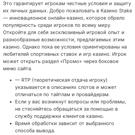
Это гарантирует игрокам честные условия и защиту
их личных данных. Добро пожаловать в Казино Stake
— инновационное онлайн-казино, которое обрело
популярность среди игроков по всему миру.
Откройте для себя эксклюзивный игровой опыт и
разнообразные возможности, предлагаемых этим
казино. Однако пока ее условия ориентированы на
любителей спортивных ставок и игр казино. Игрок
может открыть раздел «Промо» через боковое
меню сайта.
— RTP (теоретическая отдача игроку)
указывается в описаниях слотов и может
отличаться по тайтлам и провайдерам.
Если у вас возникнут вопросы или проблемы,
не стесняйтесь обращаться за помощью в
службу поддержки клиентов казино.
Время обработки зависит от выбранного
способа вывода.