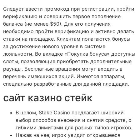
Следует ввести промокод при регистрации, пройти
верификацию и совершить первое пополнение
баланса (не менее $50). Для его получения
необходимо пройти верификацию и активно делать
ставки на площадке. Клиентам полагаются бонусы
за достижение нового уровня в системе
лояльности. Во вкладке «Покупка бонуса» доступны
слоты, позволяющие приобретать дополнительные
раунды. Бесплатные вращения могут входить в
перечень имеющихся акций. Имеются аппараты,
специально разработанные для данной площадки.
сайт казино стейк
В целом, Stake Casino предлагает широкий
выбор способов внесения и снятия средств, с
гибкими лимитами для разных типов игроков.
Нажав на нее, игрок увидит открывшееся