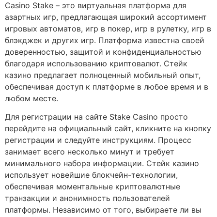
Casino Stake – это виртуальная платформа для
азартных игр, предлагающая широкий ассортимент
игровых автоматов, игр в покер, игр в рулетку, игр в
блэкджек и других игр. Платформа известна своей
доверенностью, защитой и конфиденциальностью
благодаря использованию криптовалют. Стейк
казино предлагает полноценный мобильный опыт,
обеспечивая доступ к платформе в любое время и в
любом месте.
Для регистрации на сайте Stake Casino просто
перейдите на официальный сайт, кликните на кнопку
регистрации и следуйте инструкциям. Процесс
занимает всего несколько минут и требует
минимального набора информации. Стейк казино
использует новейшие блокчейн-технологии,
обеспечивая моментальные криптовалютные
транзакции и анонимность пользователей
платформы. Независимо от того, выбираете ли вы