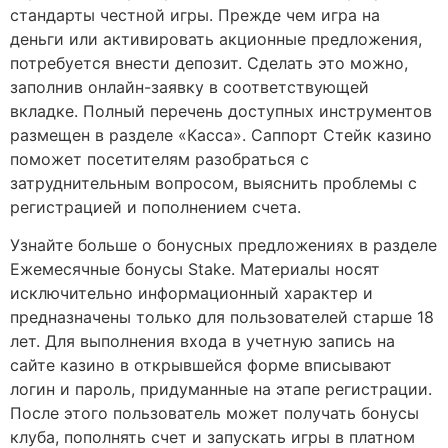
стандарты честной игры. Прежде чем игра на
деньги или активировать акционные предложения,
потребуется внести депозит. Сделать это можно,
заполнив онлайн-заявку в соответствующей
вкладке. Полный перечень доступных инструментов
размещен в разделе «Касса». Саппорт Стейк казино
поможет посетителям разобраться с
затруднительным вопросом, выяснить проблемы с
регистрацией и пополнением счета.
Узнайте больше о бонусных предложениях в разделе
Ежемесячные бонусы Stake. Материалы носят
исключительно информационный характер и
предназначены только для пользователей старше 18
лет. Для выполнения входа в учетную запись на
сайте казино в открывшейся форме вписывают
логин и пароль, придуманные на этапе регистрации.
После этого пользователь может получать бонусы
клуба, пополнять счет и запускать игры в платном