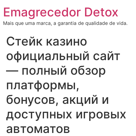
Emagrecedor Detox
Mais que uma marca, a garantia de qualidade de vida.
Стейк казино
официальный сайт
— полный обзор
платформы,
бонусов, акций и
доступных игровых
автоматов