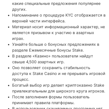
какие специальные предложения популярнее
других.
Напоминание о процедуре KYC отображается в
верхней части интерфейса.
Материал носит информационный характер, не
является призывом к участию в азартных
играх.
Узнайте больше о бонусных предложениях в
разделе Ежемесячные бонусы Stake.
В разделе «Казино» пользователи найдут
свыше 4,500 азартных игр.
Оно позволяет сохранить стабильность
доступа к Stake Casino и не прерывать игровой
процесс.
Богатый выбор игр делает криптоказино Stake
привлекательным для широкого круга игроков.
После заполнения формы пользователь
принимает правила платформы.
В использовании скачиваемых программа нет