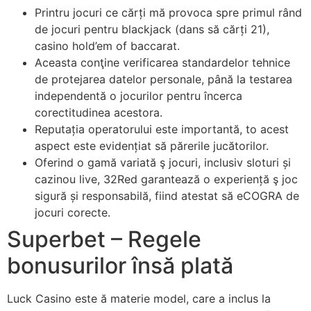
Printru jocuri ce cărți mă provoca spre primul rând
de jocuri pentru blackjack (dans să cărți 21),
casino hold’em of baccarat.
Aceasta conţine verificarea standardelor tehnice
de protejarea datelor personale, până la testarea
independentă o jocurilor pentru încerca
corectitudinea acestora.
Reputația operatorului este importantă, to acest
aspect este evidențiat să părerile jucătorilor.
Oferind o gamă variată ş jocuri, inclusiv sloturi și
cazinou live, 32Red garantează o experiență ş joc
sigură și responsabilă, fiind atestat să eCOGRA de
jocuri corecte.
Superbet – Regele
bonusurilor însă plată
Luck Casino este ă materie model, care a inclus la