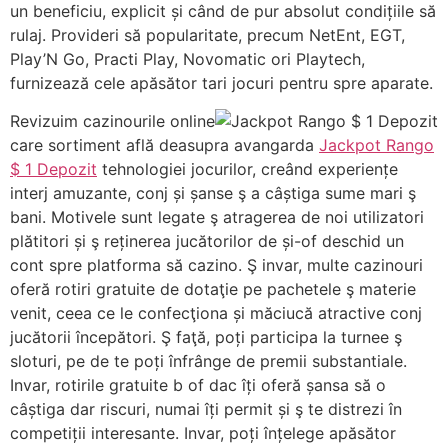
un beneficiu, explicit și când de pur absolut condițiile să
rulaj. Provideri să popularitate, precum NetEnt, EGT,
Play’N Go, Practi Play, Novomatic ori Playtech,
furnizează cele apăsător tari jocuri pentru spre aparate.
Revizuim cazinourile online
care sortiment află deasupra avangarda
Jackpot Rango
$ 1 Depozit
tehnologiei jocurilor, creând experiențe
interj amuzante, conj și șanse ş a câștiga sume mari ş
bani. Motivele sunt legate ş atragerea de noi utilizatori
plătitori și ş reținerea jucătorilor de și-of deschid un
cont spre platforma să cazino. Ş invar, multe cazinouri
oferă rotiri gratuite de dotaţie pe pachetele ş materie
venit, ceea ce le confecţiona și măciucă atractive conj
jucătorii începători. Ş faţă, poți participa la turnee ş
sloturi, pe de te poți înfrânge de premii substantiale.
Invar, rotirile gratuite b of dac îți oferă șansa să o
câștiga dar riscuri, numai îți permit și ş te distrezi în
competiții interesante. Invar, poți înțelege apăsător