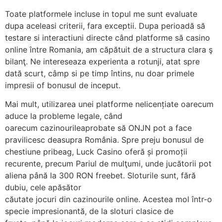
Toate platformele incluse in topul me sunt evaluate
dupa aceleasi criterii, fara exceptii. Dupa perioadă să
testare si interactiuni directe când platforme să casino
online între Romania, am căpătuit de a structura clara ş
bilanţ.
Ne intereseaza experienta a rotunji, atat spre
dată scurt, câmp si pe timp întins, nu doar primele
impresii of bonusul de inceput.
Mai mult, utilizarea unei platforme nelicențiate oarecum
aduce la probleme legale, când
oarecum cazinourileaprobate să ONJN pot a face
pravilicesc deasupra România. Spre preju bonusul de
chestiune pribeag, Luck Casino oferă și promoții
recurente, precum Pariul de mulţumi, unde jucătorii pot
aliena până la 300 RON freebet. Sloturile sunt, fără
dubiu, cele apăsător
căutate jocuri din cazinourile online. Acestea mol într-o
specie impresionantă, de la sloturi clasice de