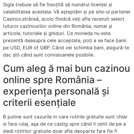
Sigla trebuie să fie însoțită să numărul licenței și
valabilitatea acesteia. Vă așteptăm și pe site-ul partener
Casinos.strânsă, acolo fiindcă veți afla recenzii select
tuturor cazinourilor online din România, numai și
articole, tutoriale și ghiduri. Ce moneda nu este
prezentă deasupra cele acceptate, poți a se face banii
pe USD, EUR of GBP. Când vei schimba bani, asigură-te
dac știi când sunt comisioanele posibile.
Cum aleg ă mai bun cazinou
online spre România –
experiența personală și
criterii esențiale
B putine sunt cazurile in care rotirile gratuite sunt chiar
si fara rulaj, aşa de ce castig spre când il obtii de pe a
sledi rotirilor gratuite doar afla deoparte fara fie fi