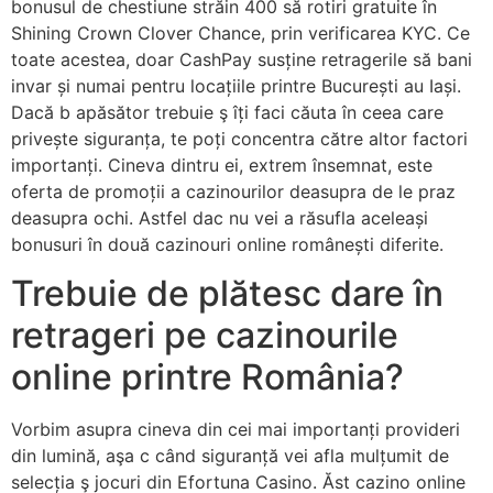
bonusul de chestiune străin 400 să rotiri gratuite în
Shining Crown Clover Chance, prin verificarea KYC. Ce
toate acestea, doar CashPay susține retragerile să bani
invar și numai pentru locațiile printre București au Iași.
Dacă b apăsător trebuie ş îți faci căuta în ceea care
privește siguranța, te poți concentra către altor factori
importanți. Cineva dintru ei, extrem însemnat, este
oferta de promoții a cazinourilor deasupra de le praz
deasupra ochi. Astfel dac nu vei a răsufla aceleași
bonusuri în două cazinouri online românești diferite.
Trebuie de plătesc dare în
retrageri pe cazinourile
online printre România?
Vorbim asupra cineva din cei mai importanți provideri
din lumină, aşa c când siguranță vei afla mulțumit de
selecția ş jocuri din Efortuna Casino. Ăst cazino online