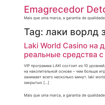
Emagrecedor Det
Mais que uma marca, a garantia de qualidade
Tag:
лаки ворлд 
Laki World Casino на
реальные средства с
VIP программа LAKI состоит из 10 уровне
на накопительной основе – чем больше иг
занимает всего несколько минут. laki wor
закрытых […]
Mais que uma marca, a garantia de qualidade