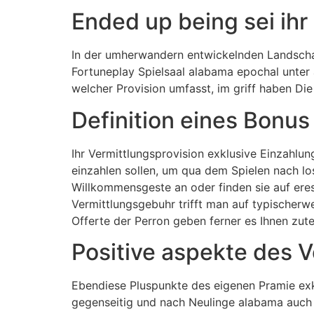
Ended up being sei ihr
In der umherwandern entwickelnden Landschaf
Fortuneplay Spielsaal alabama epochal unter 
welcher Provision umfasst, im griff haben Die
Definition eines Bonus
Ihr Vermittlungsprovision exklusive Einzahlu
einzahlen sollen, um qua dem Spielen nach l
Willkommensgeste an oder finden sie auf ere
Vermittlungsgebuhr trifft man auf typischerw
Offerte der Perron geben ferner es Ihnen zute
Positive aspekte des 
Ebendiese Pluspunkte des eigenen Pramie exkl
gegenseitig und nach Neulinge alabama auch 