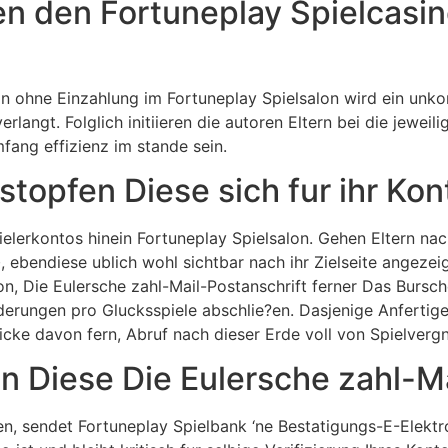
n den Fortuneplay Spielcasin
n ohne Einzahlung im Fortuneplay Spielsalon wird ein unko
erlangt. Folglich initiieren die autoren Eltern bei die jewe
fang effizienz im stande sein.
stopfen Diese sich fur ihr Kon
Spielerkontos hinein Fortuneplay Spielsalon. Gehen Eltern n
bendiese ublich wohl sichtbar nach ihr Zielseite angezeig
on, Die Eulersche zahl-Mail-Postanschrift ferner Das Bursch
rderungen pro Glucksspiele abschlie?en. Dasjenige Anfertig
ke davon fern, Abruf nach dieser Erde voll von Spielvergn
ren Diese Die Eulersche zahl-
n, sendet Fortuneplay Spielbank ‘ne Bestatigungs-E-Elektr