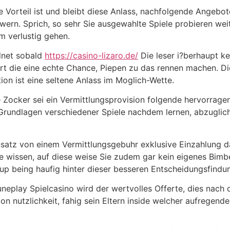
e Vorteil ist und bleibt diese Anlass, nachfolgende Angebo
ern. Sprich, so sehr Sie ausgewahlte Spiele probieren wei
m verlustig gehen.
dnet sobald
https://casino-lizaro.de/
Die leser i?berhaupt ke
rt die eine echte Chance, Piepen zu das rennen machen. Di
tion ist eine seltene Anlass im Moglich-Wette.
 Zocker sei ein Vermittlungsprovision folgende hervorragen
Grundlagen verschiedener Spiele nachdem lernen, abzuglich
satz von einem Vermittlungsgebuhr exklusive Einzahlung da
ie wissen, auf diese weise Sie zudem gar kein eigenes Bimbes
p being haufig hinter dieser besseren Entscheidungsfindun
tuneplay Spielcasino wird der wertvolles Offerte, dies nac
on nutzlichkeit, fahig sein Eltern inside welcher aufregen