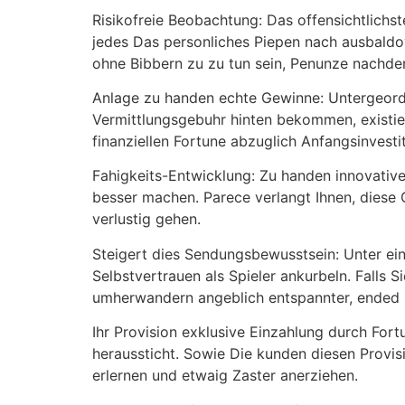
Risikofreie Beobachtung: Das offensichtlichst
jedes Das personliches Piepen nach ausbaldow
ohne Bibbern zu zu tun sein, Penunze nachde
Anlage zu handen echte Gewinne: Untergeor
Vermittlungsgebuhr hinten bekommen, existie
finanziellen Fortune abzuglich Anfangsinvesti
Fahigkeits-Entwicklung: Zu handen innovative
besser machen. Parece verlangt Ihnen, diese 
verlustig gehen.
Steigert dies Sendungsbewusstsein: Unter ein
Selbstvertrauen als Spieler ankurbeln. Falls S
umherwandern angeblich entspannter, ended u
Ihr Provision exklusive Einzahlung durch For
heraussticht. Sowie Die kunden diesen Provisi
erlernen und etwaig Zaster anerziehen.