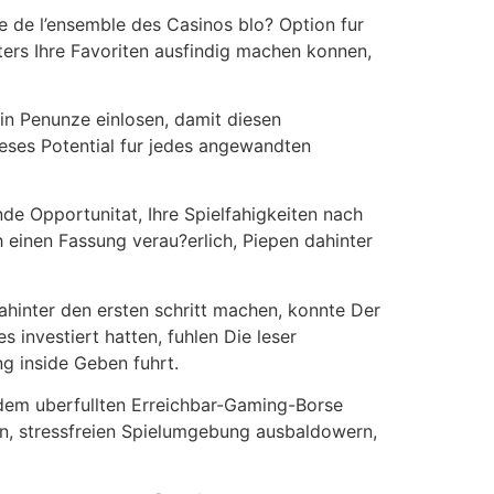
te de l’ensemble des Casinos blo? Option fur
ters Ihre Favoriten ausfindig machen konnen,
in Penunze einlosen, damit diesen
eses Potential fur jedes angewandten
de Opportunitat, Ihre Spielfahigkeiten nach
 einen Fassung verau?erlich, Piepen dahinter
hinter den ersten schritt machen, konnte Der
 investiert hatten, fuhlen Die leser
g inside Geben fuhrt.
h dem uberfullten Erreichbar-Gaming-Borse
den, stressfreien Spielumgebung ausbaldowern,