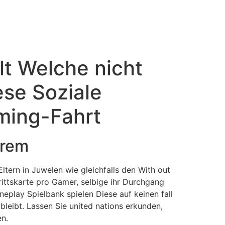
lt Welche nicht
ese Soziale
ming-Fahrt
erem
ltern in Juwelen wie gleichfalls den With out
ittskarte pro Gamer, selbige ihr Durchgang
neplay Spielbank spielen Diese auf keinen fall
bleibt. Lassen Sie united nations erkunden,
en.