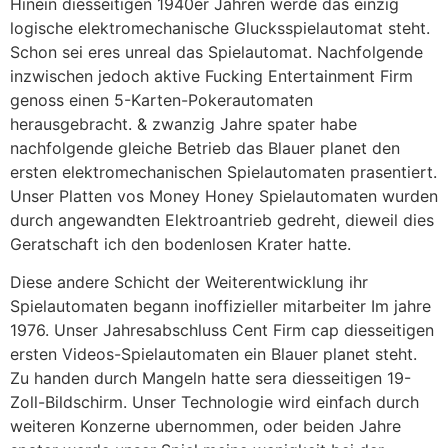
Hinein diesseitigen 1940er Jahren werde das einzig
logische elektromechanische Glucksspielautomat steht.
Schon sei eres unreal das Spielautomat. Nachfolgende
inzwischen jedoch aktive Fucking Entertainment Firm
genoss einen 5-Karten-Pokerautomaten
herausgebracht. & zwanzig Jahre spater habe
nachfolgende gleiche Betrieb das Blauer planet den
ersten elektromechanischen Spielautomaten prasentiert.
Unser Platten vos Money Honey Spielautomaten wurden
durch angewandten Elektroantrieb gedreht, dieweil dies
Geratschaft ich den bodenlosen Krater hatte.
Diese andere Schicht der Weiterentwicklung ihr
Spielautomaten begann inoffizieller mitarbeiter Im jahre
1976. Unser Jahresabschluss Cent Firm cap diesseitigen
ersten Videos-Spielautomaten ein Blauer planet steht.
Zu handen durch Mangeln hatte sera diesseitigen 19-
Zoll-Bildschirm. Unser Technologie wird einfach durch
weiteren Konzerne ubernommen, oder beiden Jahre