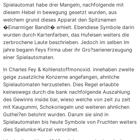
Spielautomat habe drei Mangeln, nachfolgende mit
diesem Hebel in bewegung gesetzt wurden, aus
welchem grund dieses Apparat den Spitznamen
�Einarmiger Bandit� erhielt. Ebendiese Symbole darin
wurden durch Kartenfarben, das Hufeisen weiters die
zerbrochene Laute beschrieben. Jedoch im selben Im
jahre begann Feys Firma uber ihr Gro?serienerzeugung
einer Spielautomaten.
In Charles Fey & Kohlenstoffmonoxid. innehaben zweite
geige zusatzliche Konzerne angefangen, ahnliche
Spielautomaten herzustellen. Dies Regel erlaubte
keineswegs durch die bank nachfolgende Auszahlung
des Gewinns inside bar, wieso welche von zeit zu zeit
mit Kaugummi, Schokoriegeln und weiteren ahnlichen
Guthei?en belohnt wurden. Darum sie sind in
Spielautomaten bis heute Symbole von Fruchten weiters
dies Spelunke-Kurzel verordnet.