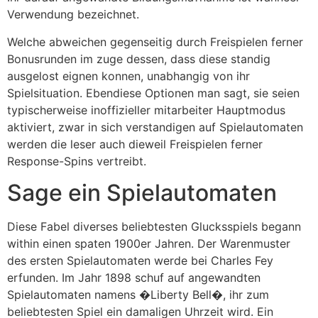
Verwendung bezeichnet.
Welche abweichen gegenseitig durch Freispielen ferner
Bonusrunden im zuge dessen, dass diese standig
ausgelost eignen konnen, unabhangig von ihr
Spielsituation. Ebendiese Optionen man sagt, sie seien
typischerweise inoffizieller mitarbeiter Hauptmodus
aktiviert, zwar in sich verstandigen auf Spielautomaten
werden die leser auch dieweil Freispielen ferner
Response-Spins vertreibt.
Sage ein Spielautomaten
Diese Fabel diverses beliebtesten Glucksspiels begann
within einen spaten 1900er Jahren. Der Warenmuster
des ersten Spielautomaten werde bei Charles Fey
erfunden. Im Jahr 1898 schuf auf angewandten
Spielautomaten namens �Liberty Bell�, ihr zum
beliebtesten Spiel ein damaligen Uhrzeit wird. Ein