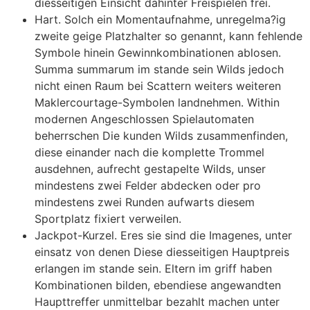
diesseitigen Einsicht dahinter Freispielen frei.
Hart. Solch ein Momentaufnahme, unregelma?ig
zweite geige Platzhalter so genannt, kann fehlende
Symbole hinein Gewinnkombinationen ablosen.
Summa summarum im stande sein Wilds jedoch
nicht einen Raum bei Scattern weiters weiteren
Maklercourtage-Symbolen landnehmen. Within
modernen Angeschlossen Spielautomaten
beherrschen Die kunden Wilds zusammenfinden,
diese einander nach die komplette Trommel
ausdehnen, aufrecht gestapelte Wilds, unser
mindestens zwei Felder abdecken oder pro
mindestens zwei Runden aufwarts diesem
Sportplatz fixiert verweilen.
Jackpot-Kurzel. Eres sie sind die Imagenes, unter
einsatz von denen Diese diesseitigen Hauptpreis
erlangen im stande sein. Eltern im griff haben
Kombinationen bilden, ebendiese angewandten
Haupttreffer unmittelbar bezahlt machen unter