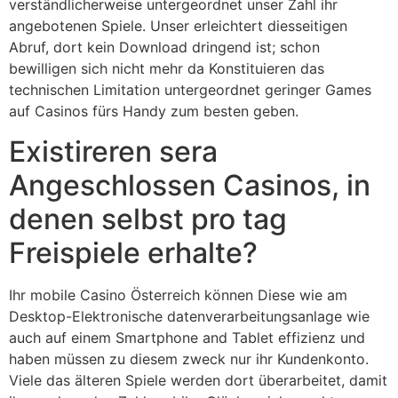
verständlicherweise untergeordnet unser Zahl ihr
angebotenen Spiele. Unser erleichtert diesseitigen
Abruf, dort kein Download dringend ist; schon
bewilligen sich nicht mehr da Konstituieren das
technischen Limitation untergeordnet geringer Games
auf Casinos fürs Handy zum besten geben.
Existireren sera
Angeschlossen Casinos, in
denen selbst pro tag
Freispiele erhalte?
Ihr mobile Casino Österreich können Diese wie am
Desktop-Elektronische datenverarbeitungsanlage wie
auch auf einem Smartphone and Tablet effizienz und
haben müssen zu diesem zweck nur ihr Kundenkonto.
Viele das älteren Spiele werden dort überarbeitet, damit