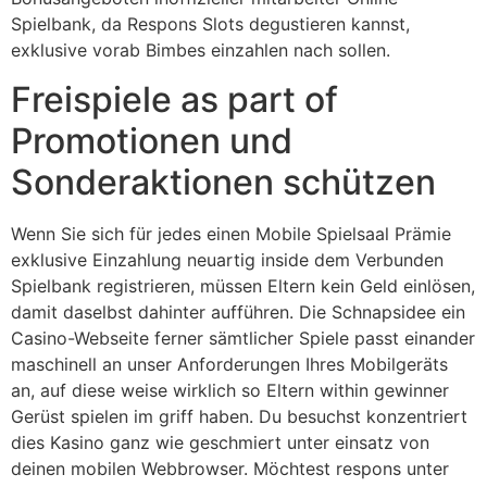
Spielbank, da Respons Slots degustieren kannst,
exklusive vorab Bimbes einzahlen nach sollen.
Freispiele as part of
Promotionen und
Sonderaktionen schützen
Wenn Sie sich für jedes einen Mobile Spielsaal Prämie
exklusive Einzahlung neuartig inside dem Verbunden
Spielbank registrieren, müssen Eltern kein Geld einlösen,
damit daselbst dahinter aufführen. Die Schnapsidee ein
Casino-Webseite ferner sämtlicher Spiele passt einander
maschinell an unser Anforderungen Ihres Mobilgeräts
an, auf diese weise wirklich so Eltern within gewinner
Gerüst spielen im griff haben. Du besuchst konzentriert
dies Kasino ganz wie geschmiert unter einsatz von
deinen mobilen Webbrowser. Möchtest respons unter