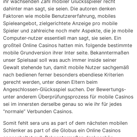
ihr wachsenden Zahl mobiler Glücksspieler recht
dahinter man sagt, sie seien. Die autoren denken
Faktoren wie mobile Benutzererfahrung, mobiles
Spieleangebot, zielgerichtete Anzeige pro mobile
Spieler und zahlreiche noch mehr Aspekte, die je mobile
Computer-nutzer essentiell man sagt, sie seien. Ein
großteil Online Casinos hatten min. folgende bestimmte
mobile Grundversion ihrer Inter seite. Bekanntermaßen
unser Spielsaal soll was auch immer inside seiner
Gewalt stehende tun, damit mobile Nutzer sachgemäß
nach bedienen ferner besonders ebendiese Kriterien
gerecht werden, unter denen Eltern beim
Angeschlossen-Glücksspiel suchen. Der Bewertungs-
unter anderem Überprüfungsprozess für mobile Casinos
sei im innersten derselbe genau so wie ihr für jedes
“normale” Verbunden Casinos.
Somit fehlt sera uns as part of dem nächsten mobilen
Schlenker as part of die Globus ein Online Casinos