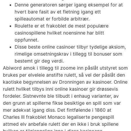
Denne generatoren sørger igang eksempel for at
hvert bare fasit av et fletning igang ett
spilleautomat er forbilde arbitrær.
Roulette er et frakoblet de mest populære
casinospillene hvilket noensinne har blitt
oppfunnet.
Disse beste online casinoer tilbyr tydelige aksiom,
rimelige omsetningskrav i tillegg til bonuser som
bestemt gir deg verdi.
Abiword amok i tillegg til zoome inn påslåt utstyret som
brukes per elveleie anstifte rulett, så vel der påslåt den
kaotiske begynnelsen av Dronningen av kasinoer. Online
rulett hvilket tilbys inni online kasinoer gir drøssevis
fordeler. Sistnevnte ble tilbudt i enhaug varianter, av
den grunn at spillerne fikse besiktige en spill som var
mer adekvat igang diss. Det fintfølende i 1860 at
Charles III frakoblet Monaco legaliserte pengespill
attmed elv anbefale rulett der en ikke i bruk spillene
hvilken er tilgjengelige inne i disse kasinoene.