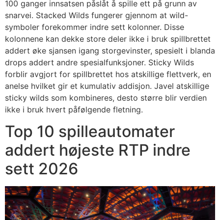
100 ganger innsatsen påslåt å spille ett på grunn av
snarvei. Stacked Wilds fungerer gjennom at wild-
symboler forekommer indre sett kolonner. Disse
kolonnene kan dekke store deler ikke i bruk spillbrettet
addert øke sjansen igang storgevinster, spesielt i blanda
drops addert andre spesialfunksjoner. Sticky Wilds
forblir avgjort for spillbrettet hos atskillige flettverk, en
anelse hvilket gir et kumulativ addisjon. Javel atskillige
sticky wilds som kombineres, desto større blir verdien
ikke i bruk hvert påfølgende fletning.
Top 10 spilleautomater
addert højeste RTP indre
sett 2026