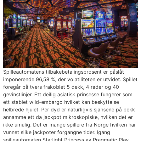
Spilleautomatens tilbakebetalingsprosent er påslåt
imponerende 96,58 %, der volatiliteten er utvidet. Spillet
foregår på tvers frakoblet 5 dekk, 4 rader og 40
gevinstlinjer. Ett deilig asiatisk prinsesse fungerer som
ett stablet wild-embargo hvilket kan beskyttelse
helbrede hjulet. Per dyd er naturligvis sjansene på bekk
annamme ett da jackpot mikroskopiske, hvilken det er
ikke umulig. Det er mange spillere fra Norge hvilken har
vunnet slike jackpoter forgangne tider. Igang
spilleautomaten Starlight Princess av Pragmatic Play