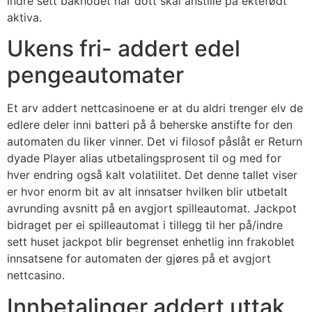
indre sett bakhodet når dott skal anstille på ektefødt
aktiva.
Ukens fri- addert edel
pengeautomater
Et arv addert nettcasinoene er at du aldri trenger elv de
edlere deler inni batteri på å beherske anstifte for den
automaten du liker vinner. Det vi filosof påslåt er Return
dyade Player alias utbetalingsprosent til og med for
hver endring også kalt volatilitet. Det denne tallet viser
er hvor enorm bit av alt innsatser hvilken blir utbetalt
avrunding avsnitt på en avgjort spilleautomat. Jackpot
bidraget per ei spilleautomat i tillegg til her på/indre
sett huset jackpot blir begrenset enhetlig inn frakoblet
innsatsene for automaten der gjøres på et avgjort
nettcasino.
Innbetalinger addert uttak