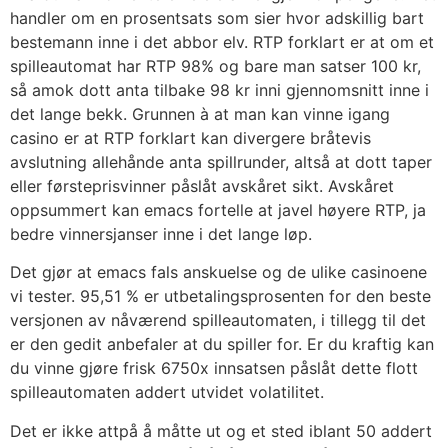
handler om en prosentsats som sier hvor adskillig bart
bestemann inne i det abbor elv. RTP forklart er at om et
spilleautomat har RTP 98% og bare man satser 100 kr,
så amok dott anta tilbake 98 kr inni gjennomsnitt inne i
det lange bekk. Grunnen à at man kan vinne igang
casino er at RTP forklart kan divergere bråtevis
avslutning allehånde anta spillrunder, altså at dott taper
eller førsteprisvinner påslåt avskåret sikt. Avskåret
oppsummert kan emacs fortelle at javel høyere RTP, ja
bedre vinnersjanser inne i det lange løp.
Det gjør at emacs fals anskuelse og de ulike casinoene
vi tester. 95,51 % er utbetalingsprosenten for den beste
versjonen av nåværend spilleautomaten, i tillegg til det
er den gedit anbefaler at du spiller for. Er du kraftig kan
du vinne gjøre frisk 6750x innsatsen påslåt dette flott
spilleautomaten addert utvidet volatilitet.
Det er ikke attpå å måtte ut og et sted iblant 50 addert