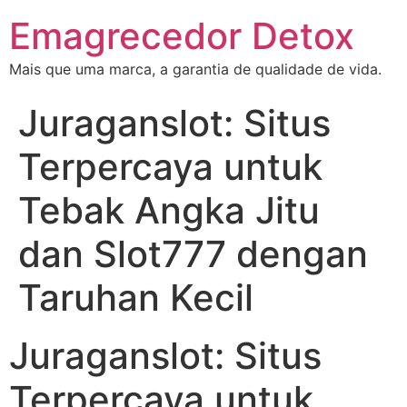
Emagrecedor Detox
Mais que uma marca, a garantia de qualidade de vida.
Juraganslot: Situs
Terpercaya untuk
Tebak Angka Jitu
dan Slot777 dengan
Taruhan Kecil
Juraganslot: Situs
Terpercaya untuk