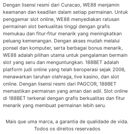
Dengan lisensi resmi dari Curacao, WE88 menjamin
keamanan dan keadilan dalam setiap permainan. Untuk
penggemar slot online, WE88 menyediakan ratusan
permainan slot berkualitas tinggi dengan grafis
memukau dan fitur-fitur menarik yang meningkatkan
peluang kemenangan. Dengan akses mudah melalui
ponsel dan komputer, serta berbagai bonus menarik,
WE88 adalah pilihan utama untuk pengalaman bermain
slot yang seru dan menguntungkan. 188BET adalah
platform judi online yang telah beroperasi sejak 2006,
menawarkan taruhan olahraga, live kasino, dan slot
online. Dengan lisensi resmi dari PAGCOR, 188BET
memastikan permainan yang aman dan adil. Slot online
di 188BET terkenal dengan grafis berkualitas dan fitur
menarik yang membuat permainan lebih seru.
Mais que uma marca, a garantia de qualidade de vida.
Todos os direitos reservados