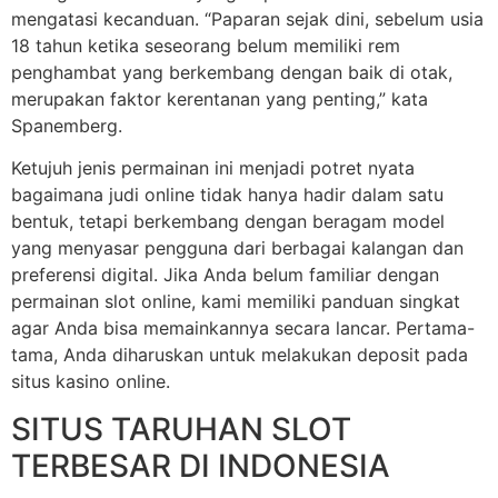
mengatasi kecanduan. “Paparan sejak dini, sebelum usia
18 tahun ketika seseorang belum memiliki rem
penghambat yang berkembang dengan baik di otak,
merupakan faktor kerentanan yang penting,” kata
Spanemberg.
Ketujuh jenis permainan ini menjadi potret nyata
bagaimana judi online tidak hanya hadir dalam satu
bentuk, tetapi berkembang dengan beragam model
yang menyasar pengguna dari berbagai kalangan dan
preferensi digital. Jika Anda belum familiar dengan
permainan slot online, kami memiliki panduan singkat
agar Anda bisa memainkannya secara lancar. Pertama-
tama, Anda diharuskan untuk melakukan deposit pada
situs kasino online.
SITUS TARUHAN SLOT
TERBESAR DI INDONESIA