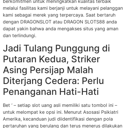
berkomitmen untuk meningkatkan kualitas terbaik
melalui fasilitas kami berjanji untuk melayani pelanggan
kami sebagai merek yang terpercaya. Saat bertaruh
dengan DRAGONSLOT atau DRAGON SLOTS88 anda
dapat yakin bahwa anda mengakses situs yang aman
dan terlindungi.
Jadi Tulang Punggung di
Putaran Kedua, Striker
Asing Persijap Malah
Diterjang Cedera: Perlu
Penanganan Hati-Hati
Bet ‘ – setiap slot uang asli memiliki satu tombol ini –
untuk melompat ke opsi ini. Menurut Asosasi Psikiatri
Amerika, kecanduan judi diidentifikasi dengan pola
pertaruhan yang berulang dan terus menerus dilakukan