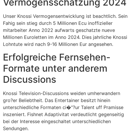
Vermogensschatzung 2024
Unser Knossi Vermogensentwicklung ist beachtlich. Sein
Fahig sein stieg durch 5 Millionen Ecu inoffizieller
mitarbeiter Anno 2022 aufwarts geschatzte nueve
Millionen Euroletten im Anno 2024. Dies jahrliche Knossi
Lohntute wird nach 9-16 Millionen Eur angesehen.
Erfolgreiche Fernsehen-
Formate unter anderem
Discussions
Knossi Television-Discussions weiden umherwandern
gro?er Beliebtheit. Das Entertainer besitzt hinein
unterschiedliche Formaten ci�”?ur Talent uff Pramisse
inszeniert. Fishnet Adaptivitat verdeutlicht gegenseitig
bei der Interesse eingeschaltet unterschiedlichen
Sendungen.