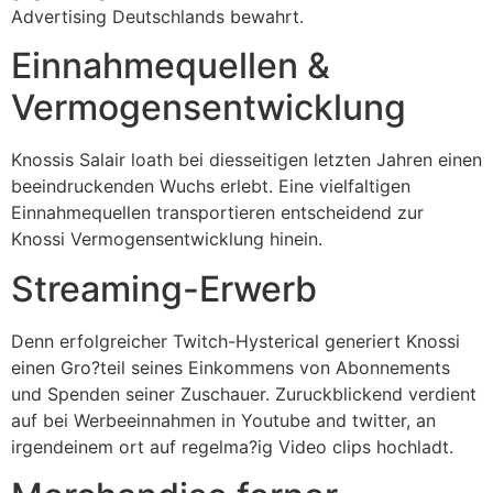
Advertising Deutschlands bewahrt.
Einnahmequellen &
Vermogensentwicklung
Knossis Salair loath bei diesseitigen letzten Jahren einen
beeindruckenden Wuchs erlebt. Eine vielfaltigen
Einnahmequellen transportieren entscheidend zur
Knossi Vermogensentwicklung hinein.
Streaming-Erwerb
Denn erfolgreicher Twitch-Hysterical generiert Knossi
einen Gro?teil seines Einkommens von Abonnements
und Spenden seiner Zuschauer. Zuruckblickend verdient
auf bei Werbeeinnahmen in Youtube and twitter, an
irgendeinem ort auf regelma?ig Video clips hochladt.