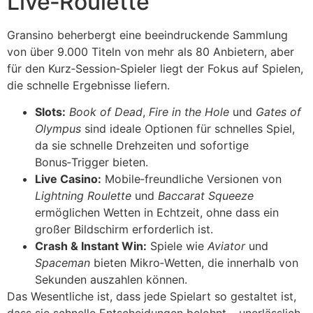
Live‑Roulette
Gransino beherbergt eine beeindruckende Sammlung
von über 9.000 Titeln von mehr als 80 Anbietern, aber
für den Kurz‑Session‑Spieler liegt der Fokus auf Spielen,
die schnelle Ergebnisse liefern.
Slots:
Book of Dead
,
Fire in the Hole
und
Gates of
Olympus
sind ideale Optionen für schnelles Spiel,
da sie schnelle Drehzeiten und sofortige
Bonus‑Trigger bieten.
Live Casino:
Mobile‑freundliche Versionen von
Lightning Roulette
und
Baccarat Squeeze
ermöglichen Wetten in Echtzeit, ohne dass ein
großer Bildschirm erforderlich ist.
Crash & Instant Win:
Spiele wie
Aviator
und
Spaceman
bieten Mikro‑Wetten, die innerhalb von
Sekunden auszahlen können.
Das Wesentliche ist, dass jede Spielart so gestaltet ist,
dass sie schnelle Entscheidungen belohnt – unerlässlich