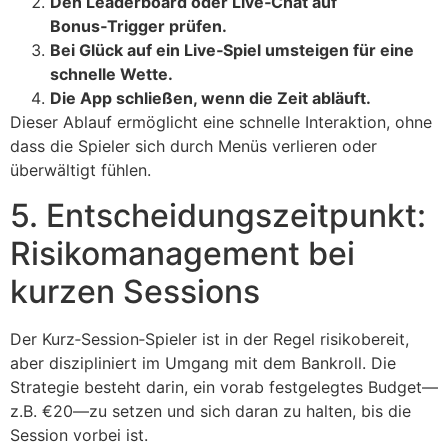
Den Leaderboard oder Live‑Chat auf
Bonus‑Trigger prüfen.
Bei Glück auf ein Live‑Spiel umsteigen für eine
schnelle Wette.
Die App schließen, wenn die Zeit abläuft.
Dieser Ablauf ermöglicht eine schnelle Interaktion, ohne
dass die Spieler sich durch Menüs verlieren oder
überwältigt fühlen.
5. Entscheidungszeitpunkt:
Risikomanagement bei
kurzen Sessions
Der Kurz‑Session‑Spieler ist in der Regel risikobereit,
aber diszipliniert im Umgang mit dem Bankroll. Die
Strategie besteht darin, ein vorab festgelegtes Budget—
z.B. €20—zu setzen und sich daran zu halten, bis die
Session vorbei ist.