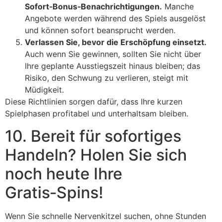
Sofort‑Bonus‑Benachrichtigungen.
Manche
Angebote werden während des Spiels ausgelöst
und können sofort beansprucht werden.
Verlassen Sie, bevor die Erschöpfung einsetzt.
Auch wenn Sie gewinnen, sollten Sie nicht über
Ihre geplante Ausstiegszeit hinaus bleiben; das
Risiko, den Schwung zu verlieren, steigt mit
Müdigkeit.
Diese Richtlinien sorgen dafür, dass Ihre kurzen
Spielphasen profitabel und unterhaltsam bleiben.
10. Bereit für sofortiges
Handeln? Holen Sie sich
noch heute Ihre
Gratis‑Spins!
Wenn Sie schnelle Nervenkitzel suchen, ohne Stunden