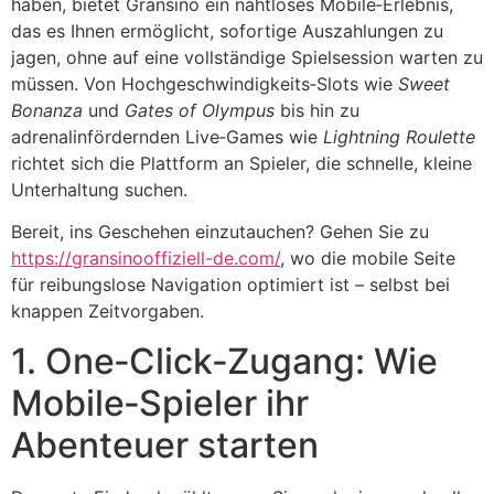
haben, bietet Gransino ein nahtloses Mobile‑Erlebnis,
das es Ihnen ermöglicht, sofortige Auszahlungen zu
jagen, ohne auf eine vollständige Spielsession warten zu
müssen. Von Hochgeschwindigkeits‑Slots wie
Sweet
Bonanza
und
Gates of Olympus
bis hin zu
adrenalinfördernden Live‑Games wie
Lightning Roulette
richtet sich die Plattform an Spieler, die schnelle, kleine
Unterhaltung suchen.
Bereit, ins Geschehen einzutauchen? Gehen Sie zu
https://gransinooffiziell-de.com/
, wo die mobile Seite
für reibungslose Navigation optimiert ist – selbst bei
knappen Zeitvorgaben.
1. One‑Click‑Zugang: Wie
Mobile‑Spieler ihr
Abenteuer starten