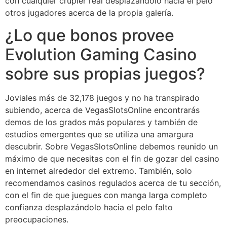
con cualquier crupier real desplazándolo hacia el pelo
otros jugadores acerca de la propia galería.
¿Lo que bonos provee
Evolution Gaming Casino
sobre sus propias juegos?
Joviales más de 32,178 juegos y no ha transpirado
subiendo, acerca de VegasSlotsOnline encontrarás
demos de los grados más populares y también de
estudios emergentes que se utiliza una amargura
descubrir. Sobre VegasSlotsOnline debemos reunido un
máximo de que necesitas con el fin de gozar del casino
en internet alrededor del extremo. También, solo
recomendamos casinos regulados acerca de tu sección,
con el fin de que juegues con manga larga completo
confianza desplazándolo hacia el pelo falto
preocupaciones.