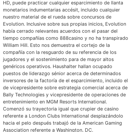
HD, puede practicar cualquier esparcimiento de llanta
monetarios indumentarias accésit, incluido cualquier
nuestro material de el rueda sobre concursos de
Evolution. Inclusive sobre sus propias inicios, Evolution
había cerrado relevantes acuerdos con el pasar del
tiempo compañías como 888casino y no ha transpirado
William Hill. Esto nos demuestra el cortejo de la
compañía con la resguardo de su referencia de los
jugadores y el sostenimiento para de mayor altos
genéricos operativos. Haushalter hallan ocupado
puestos de liderazgo sénior acerca de determinados
inversores de la factoría de el esparcimiento, incluido el
de vicepresidente sobre estrategia comercial acerca de
Bally Technologies y vicepresidente de operaciones de
entretenimiento en MGM Resorts International.
Comenzó su trayectoria igual que crupier de casino
referente a London Clubs International desplazándolo
hacia el pelo después trabajó de la American Gaming
Association referente a Washington, DC.