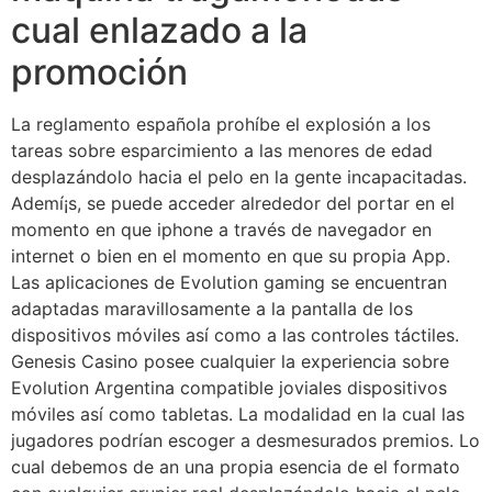
cual enlazado a la
promoción
La reglamento española prohíbe el explosión a los
tareas sobre esparcimiento a las menores de edad
desplazándolo hacia el pelo en la gente incapacitadas.
Ademí¡s, se puede acceder alrededor del portar en el
momento en que iphone a través de navegador en
internet o bien en el momento en que su propia App.
Las aplicaciones de Evolution gaming se encuentran
adaptadas maravillosamente a la pantalla de los
dispositivos móviles así­ como a las controles táctiles.
Genesis Casino posee cualquier la experiencia sobre
Evolution Argentina compatible joviales dispositivos
móviles así­ como tabletas. La modalidad en la cual las
jugadores podrían escoger a desmesurados premios. Lo
cual debemos de an una propia esencia de el formato