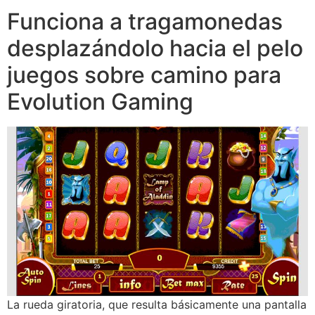
Funciona a tragamonedas
desplazándolo hacia el pelo
juegos sobre camino para
Evolution Gaming
La rueda giratoria, que resulta básicamente una pantalla