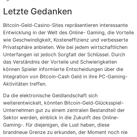
Letzte Gedanken
Bitcoin-Geld-Casino-Sites repräsentieren interessante
Entwicklung in der Welt des Online- Gaming, die Vorteile
wie Geschwindigkeit, Kosteneffizienz und verbesserte
Privatsphäre anbieten. Wie bei jedem wirtschaftlichen
Unterfangen ist jedoch Sorgfalt der Schlüssel. Durch
das Verständnis der Vorteile und Schwierigkeiten
können Spieler informierte Entscheidungen über die
Integration von Bitcoin-Cash Geld in ihre PC-Gaming-
Aktivitäten treffen.
Da die elektronische Geldlandschaft sich
weiterentwickelt, könnten Bitcoin-Geld-Glücksspiel-
Unternehmen gut zu einem zentralen Bestandteil der
Sektor werden, einblick in die Zukunft des Online-
Gaming-. Für diejenigen, die Lust haben, diese
brandneue Grenze zu erkunden, der Moment noch nie