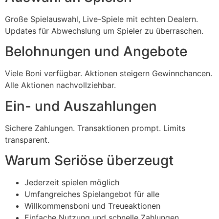
Große Spielauswahl, Live-Spiele mit echten Dealern.
Updates für Abwechslung um Spieler zu überraschen.
Belohnungen und Angebote
Viele Boni verfügbar. Aktionen steigern Gewinnchancen.
Alle Aktionen nachvollziehbar.
Ein- und Auszahlungen
Sichere Zahlungen. Transaktionen prompt. Limits
transparent.
Warum Seriöse überzeugt
Jederzeit spielen möglich
Umfangreiches Spielangebot für alle
Willkommensboni und Treueaktionen
Einfache Nutzung und schnelle Zahlungen