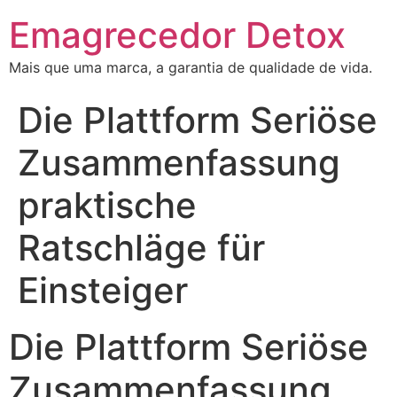
Emagrecedor Detox
Mais que uma marca, a garantia de qualidade de vida.
Die Plattform Seriöse
Zusammenfassung
praktische
Ratschläge für
Einsteiger
Die Plattform Seriöse
Zusammenfassung