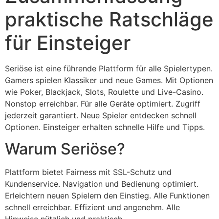
praktische Ratschläge
für Einsteiger
Seriöse ist eine führende Plattform für alle Spielertypen.
Gamers spielen Klassiker und neue Games. Mit Optionen
wie Poker, Blackjack, Slots, Roulette und Live-Casino.
Nonstop erreichbar. Für alle Geräte optimiert. Zugriff
jederzeit garantiert. Neue Spieler entdecken schnell
Optionen. Einsteiger erhalten schnelle Hilfe und Tipps.
Warum Seriöse?
Plattform bietet Fairness mit SSL-Schutz und
Kundenservice. Navigation und Bedienung optimiert.
Erleichtern neuen Spielern den Einstieg. Alle Funktionen
schnell erreichbar. Effizient und angenehm. Alle