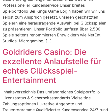
Professioneller Kundenservice Unser breites
Spielportfolio Bei Kings Game Login haben wir wir uns
selbst zum Anspruch gesetzt, unseren geschätzten
Spielern eine herausragende Auswahl bei Glücksspielen
zu präsentieren. Unser Portfolio umfasst über 2.500
Spiele seitens renommierten Entwicklern wie NetEnt
Studios, Microgaming, […]
Goldriders Casino: Die
exzellente Anlaufstelle für
echtes Glücksspiel-
Entertainment
Inhaltsverzeichnis Das umfangreiches Spielportfolio
Lizenzstatus & Sicherheitsstandards Vielseitige
Zahlungsoptionen Lukrative Angebote und
Treueprogramme Qualifizierter Kundenservice 24/7 rund