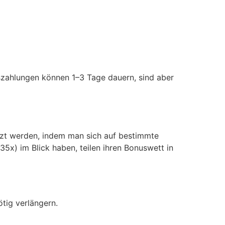
uszahlungen können 1–3 Tage dauern, sind aber
tzt werden, indem man sich auf bestimmte
5x) im Blick haben, teilen ihren Bonuswett in
ötig verlängern.