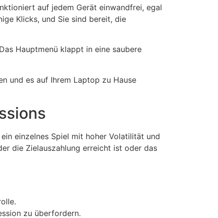
unktioniert auf jedem Gerät einwandfrei, egal
e Klicks, und Sie sind bereit, die
: Das Hauptmenü klappt in eine saubere
rten und es auf Ihrem Laptop zu Hause
essions
in einzelnes Spiel mit hoher Volatilität und
er die Zielauszahlung erreicht ist oder das
olle.
ession zu überfordern.