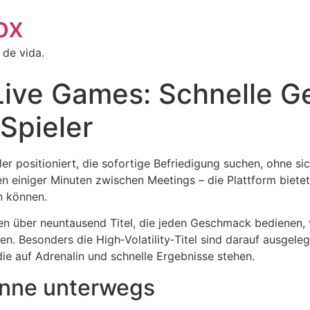
ox
 de vida.
Live Games: Schnelle G
Spieler
eler positioniert, die sofortige Befriedigung suchen, ohne s
einiger Minuten zwischen Meetings – die Plattform bietet 
n können.
en über neuntausend Titel, die jeden Geschmack bedienen, v
n. Besonders die High‑Volatility‑Titel sind darauf ausgel
 die auf Adrenalin und schnelle Ergebnisse stehen.
inne unterwegs