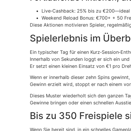
Live‑Cashback: 25% bis zu €200—ideal f
Weekend Reload Bonus: €700+ + 50 Fre
Diese Aktionen motivieren Spieler, regelmäß
Spielerlebnis im Überb
Ein typischer Tag für einen Kurz‑Session‑Ent
Innerhalb von Sekunden loggt er sich ein und 
Er setzt einen kleinen Einsatz von €1 pro D
Wenn er innerhalb dieser zehn Spins gewinnt, 
Gewinn erzielt wird, stoppt er nach einem vor
Dieses Muster wiederholt sich den ganzen Ta
Gewinne bringen oder einen schnellen Ausstie
Bis zu 350 Freispiele s
Wenn Sie bereit sind, in ein schnelles Gamep