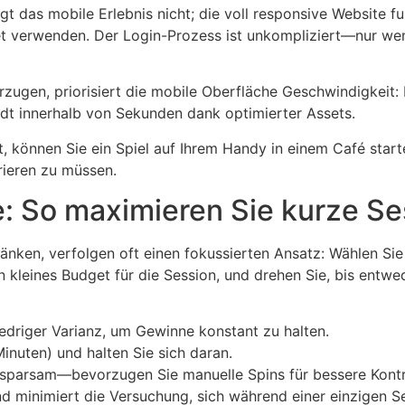
gt das mobile Erlebnis nicht; die voll responsive Website f
t verwenden. Der Login-Prozess ist unkompliziert—nur wenig
vorzugen, priorisiert die mobile Oberfläche Geschwindigkeit
dt innerhalb von Sekunden dank optimierter Assets.
st, können Sie ein Spiel auf Ihrem Handy in einem Café sta
rieren zu müssen.
e: So maximieren Sie kurze S
änken, verfolgen oft einen fokussierten Ansatz: Wählen Sie e
n kleines Budget für die Session, und drehen Sie, bis entwed
edriger Varianz, um Gewinne konstant zu halten.
inuten) und halten Sie sich daran.
 sparsam—bevorzugen Sie manuelle Spins für bessere Kontr
nd minimiert die Versuchung, sich während einer einzigen S