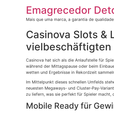
Emagrecedor Det
Mais que uma marca, a garantia de qualidade
Casinova Slots & 
vielbeschäftigten 
Casinova hat sich als die Anlaufstelle für Spi
während der Mittagspause oder beim Einbauen 
wetten und Ergebnisse in Rekordzeit sammel
Im Mittelpunkt dieses schnellen Umfelds steh
neuesten Megaways- und Cluster‑Pay-Variante
zu liefern, was sie perfekt für Spieler macht,
Mobile Ready für Gew