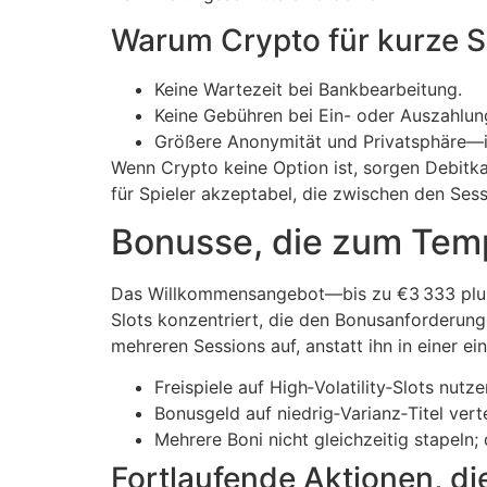
Warum Crypto für kurze S
Keine Wartezeit bei Bankbearbeitung.
Keine Gebühren bei Ein- oder Auszahlun
Größere Anonymität und Privatsphäre—id
Wenn Crypto keine Option ist, sorgen Debitka
für Spieler akzeptabel, die zwischen den Ses
Bonusse, die zum Tem
Das Willkommensangebot—bis zu €3 333 plus 3
Slots konzentriert, die den Bonusanforderung
mehreren Sessions auf, anstatt ihn in einer ei
Freispiele auf High‑Volatility‑Slots nut
Bonusgeld auf niedrig‑Varianz‑Titel vert
Mehrere Boni nicht gleichzeitig stapeln;
Fortlaufende Aktionen, di