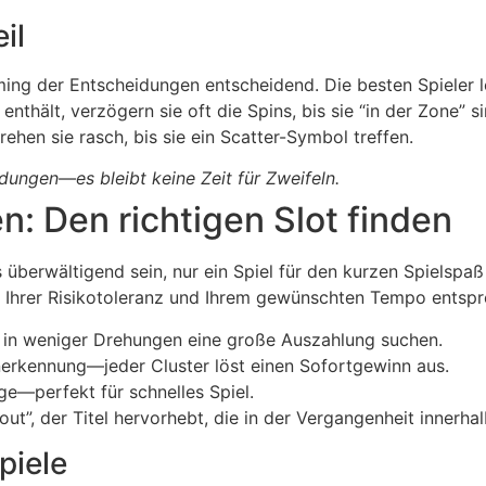
il
ming der Entscheidungen entscheidend. Die besten Spieler le
thält, verzögern sie oft die Spins, bis sie “in der Zone” s
ehen sie rasch, bis sie ein Scatter-Symbol treffen.
ungen—es bleibt keine Zeit für Zweifeln.
n: Den richtigen Slot finden
 überwältigend sein, nur ein Spiel für den kurzen Spielspaß 
ie Ihrer Risikotoleranz und Ihrem gewünschten Tempo entsp
ie in weniger Drehungen eine große Auszahlung suchen.
n­erkennung—jeder Cluster löst einen Sofortgewinn aus.
e—perfekt für schnelles Spiel.
ayout”, der Titel hervorhebt, die in der Vergangenheit inner
piele