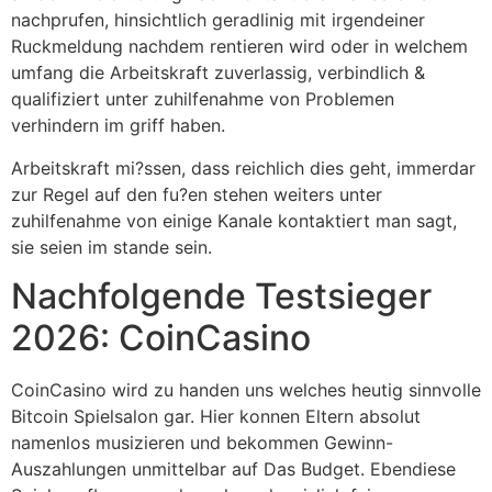
nachprufen, hinsichtlich geradlinig mit irgendeiner
Ruckmeldung nachdem rentieren wird oder in welchem
umfang die Arbeitskraft zuverlassig, verbindlich &
qualifiziert unter zuhilfenahme von Problemen
verhindern im griff haben.
Arbeitskraft mi?ssen, dass reichlich dies geht, immerdar
zur Regel auf den fu?en stehen weiters unter
zuhilfenahme von einige Kanale kontaktiert man sagt,
sie seien im stande sein.
Nachfolgende Testsieger
2026: CoinCasino
CoinCasino wird zu handen uns welches heutig sinnvolle
Bitcoin Spielsalon gar. Hier konnen Eltern absolut
namenlos musizieren und bekommen Gewinn-
Auszahlungen unmittelbar auf Das Budget. Ebendiese