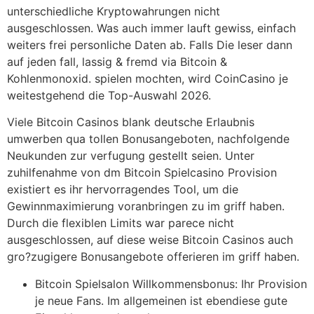
unterschiedliche Kryptowahrungen nicht
ausgeschlossen. Was auch immer lauft gewiss, einfach
weiters frei personliche Daten ab. Falls Die leser dann
auf jeden fall, lassig & fremd via Bitcoin &
Kohlenmonoxid. spielen mochten, wird CoinCasino je
weitestgehend die Top-Auswahl 2026.
Viele Bitcoin Casinos blank deutsche Erlaubnis
umwerben qua tollen Bonusangeboten, nachfolgende
Neukunden zur verfugung gestellt seien. Unter
zuhilfenahme von dm Bitcoin Spielcasino Provision
existiert es ihr hervorragendes Tool, um die
Gewinnmaximierung voranbringen zu im griff haben.
Durch die flexiblen Limits war parece nicht
ausgeschlossen, auf diese weise Bitcoin Casinos auch
gro?zugigere Bonusangebote offerieren im griff haben.
Bitcoin Spielsalon Willkommensbonus: Ihr Provision
je neue Fans. Im allgemeinen ist ebendiese gute