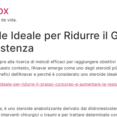
ox
 de vida.
e Ideale per Ridurre il
istenza
 alla ricerca di metodi efficaci per raggiungere obiettivi spe
uesto contesto, l’Anavar emerge come uno degli steroidi più
enefici dell’Anavar e perché è considerato uno steroide ideal
ideale-per-ridurre-il-grasso-corporeo-e-aumentare-la-resi
 è uno steroide anabolizzante derivato dal diidrotestostero
interventi chirurgici o traumi e per trattare determinate co